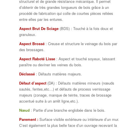
structurel et de grande résistance mécanique. Il permet
d’obtenir de très grandes longueurs de bois grâce à un
procédé de fabrication qui colle de courtes pièces reliées
entre elles par les entures.
Aspect Brut De Sciage
(BDS) : Touché à la fois doux et
granuleux.
Aspect Brossé
: Creuse et structure le veinage du bois par
des brossages.
Aspect Raboté Lisse
: Aspect et touché soyeux, laissant
paraître ou deviner les veines du bois.
Déclassé
: Défauts matières majeurs.
Défaut d’aspect
(DA) : Défauts matières mineurs (nœuds
sautés, fentes,etc…) et défauts de process vernissage
majeurs (zonage, manque de teinte, traces de brossage
accentué suite à un arrêt ligne,etc.).
Nœud
: Partie d’une branche englobée dans le bois.
Parement :
Surface visible extérieure ou intérieure d’un mur.
C’est également la plus belle face d’un ouvrage recevant la