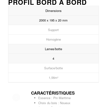
PROFIL BORD À BORD
Dimensions
2000 x 195 x 20 mm
Support
Homogène
Lames/botte
4
Surface/botte
1,56m²
CARACTÉRISTIQUES
Essence : Pin Maritime
Choix du bois : Noueux